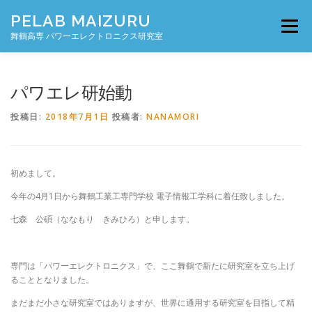
コ
PELAB MAIZURU
ン
メニュー
テ
舞鶴高専 パワーエレクトロニクス研究室
ン
ツ
へ
TOP
RESEARCH
MEMBER
BLOG
パワエレ研始動
ス
キ
投稿日:
2018年7月1日
投稿者:
NANAMORI
ッ
プ
DOCUMENTS
CONTACT
初めまして。
今年の4月1日から舞鶴工業工専門学校 電子情報工学科に着任致しました。
七森 公碩（ななもり きみひろ）と申します。
専門は「パワーエレクトロニクス」で、ここ舞鶴で新たに研究室を立ち上げ
ることとなりました。
まだまだ小さな研究室ではありますが、世界に通用する研究室を目指して精